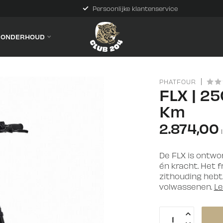
Persoonlijke klantenservice
& ONDERHOUD
PHATFOUR
FLX | 25
Km
2.874,00
De FLX is ontwo
én kracht. Het 
zithouding hebt
volwassenen.
L