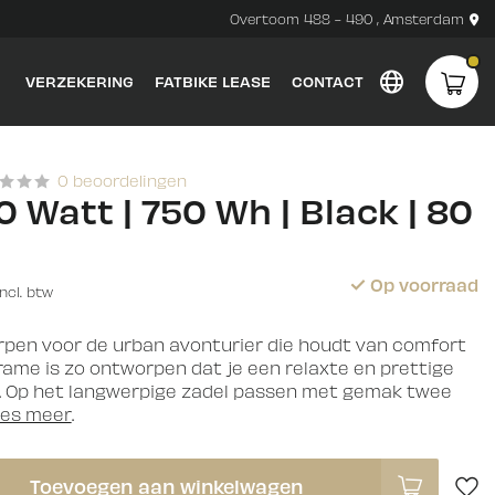
Overtoom 488 - 490 , Amsterdam
VERZEKERING
FATBIKE LEASE
CONTACT
0 beoordelingen
0 Watt | 750 Wh | Black | 80
Op voorraad
Incl. btw
rpen voor de urban avonturier die houdt van comfort
frame is zo ontworpen dat je een relaxte en prettige
. Op het langwerpige zadel passen met gemak twee
ees meer
.
Toevoegen aan winkelwagen