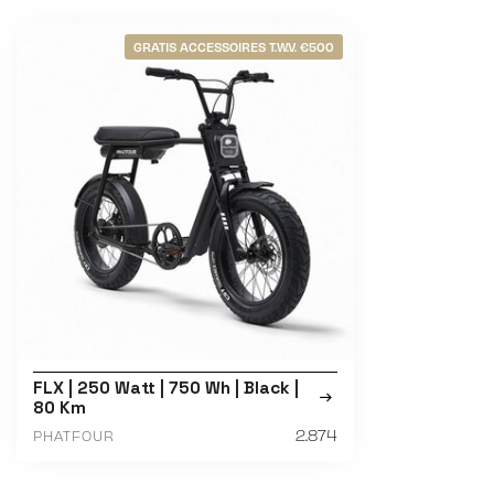
GRATIS ACCESSOIRES T.W.V. €500
FLX | 250 Watt | 750 Wh | Black |
80 Km
2.874
PHATFOUR