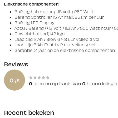
Elektrische componenten:
Bafang hub motor / 48 Volt / 250 Watt
Bafang Controller 15 Ah max. 25 km per uur
Bafang LED Display
Accu
：
Bafang / 43 Volt / 11.6 Ah
／
500 Watt hour / 
Gewicht batterij 4.2 kgs
Laad tijd 2 Ah
：
Slow 6 ~ 8 uur volledig vol
Laad tijd 5 Ah: Fast 1 ~ 2 uur volledig vol
Garantie: 2 jaar op de elektrische componenten
Reviews
0
/
5
0
0
sterren op basis van
beoordelinge
Recent bekeken