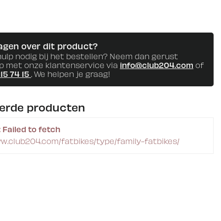
agen over dit product?
hulp nodig bij het bestellen? Neem dan gerust
p met onze klantenservice via
info@club204.com
of
215 74 15
. We helpen je graag!
eerde producten
 Failed to fetch
ww.club204.com/fatbikes/type/family-fatbikes/