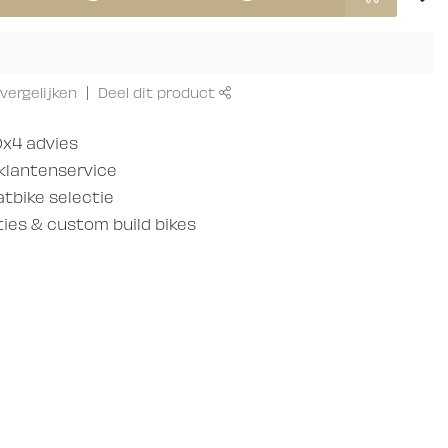
vergelijken
Deel dit product
x4 advies
 klantenservice
atbike selectie
es & custom build bikes