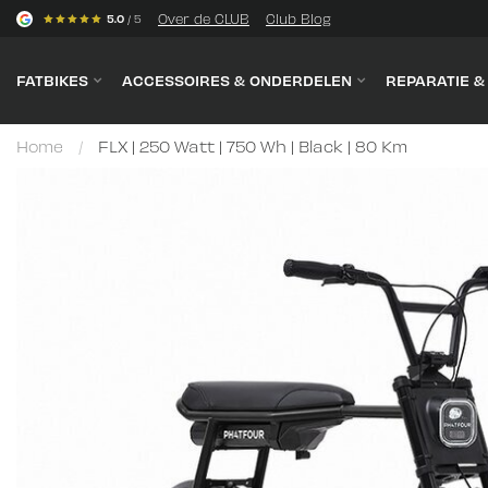
s
Over de CLUB
Club Blog
5.0
/ 5
FATBIKES
ACCESSOIRES & ONDERDELEN
REPARATIE 
Home
/
FLX | 250 Watt | 750 Wh | Black | 80 Km