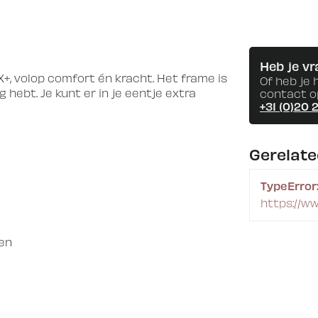
Heb je vr
+, volop comfort én kracht. Het frame is
Of heb je 
 hebt. Je kunt er in je eentje extra
contact o
+31 (0)20 
Gerelat
TypeError:
https://w
en