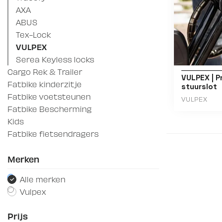
AXA
ABUS
Tex-Lock
VULPEX
Serea Keyless locks
Cargo Rek & Trailer
VULPEX | P
Fatbike kinderzitje
stuurslot
Fatbike voetsteunen
VULPEX
Fatbike Bescherming
Kids
Fatbike fietsendragers
Merken
Alle merken
Vulpex
Prijs