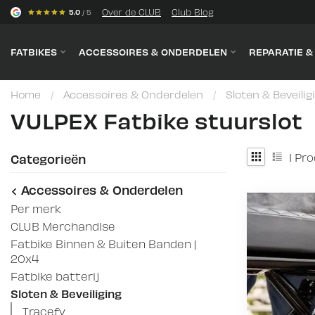
s
Over de CLUB
Club Blog
5.0
/ 5
FATBIKES
ACCESSOIRES & ONDERDELEN
REPARATIE 
Home
/
Accessoires & Onderdelen
/
Sloten & Beveilig
VULPEX Fatbike stuurslot
1
Pro
Categorieën
Accessoires & Onderdelen
Per merk
CLUB Merchandise
Fatbike Binnen & Buiten Banden |
20x4
Fatbike batterij
Sloten & Beveiliging
Tracefy