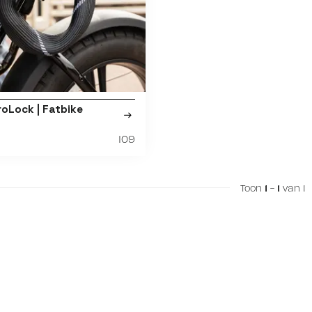
roLock | Fatbike
109
Toon
1
-
1
van 1