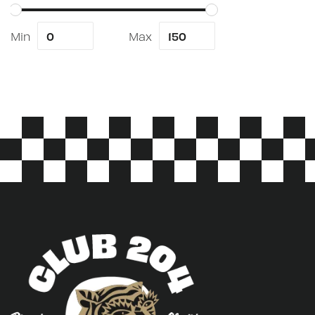
Min
Max