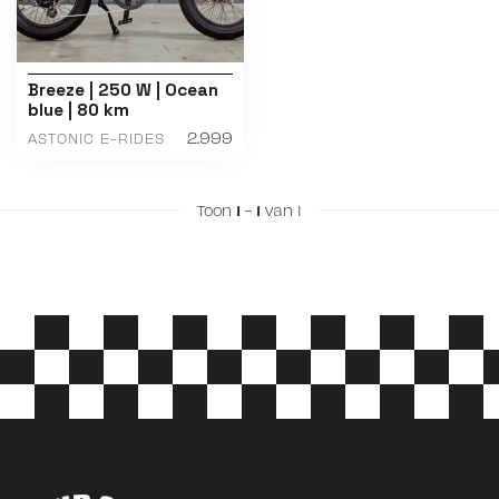
Breeze | 250 W | Ocean
blue | 80 km
2.999
ASTONIC E-RIDES
Toon
1
-
1
van 1