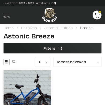
Overtoom 488 - 490 , Amsterdam
MENU
Home
/
Fatbikes
/
Astonic E-Rides
/
Breeze
Astonic Breeze
Filters