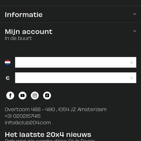
Informatie
Mijn account
In de buurt
€
Overtoom 488 - 490 , 1054 JZ Amsterdam
+31 0202157415
info@club204.com
Het laatste 20x4 nieuws
Ontvang als eerste dikke Club Deals