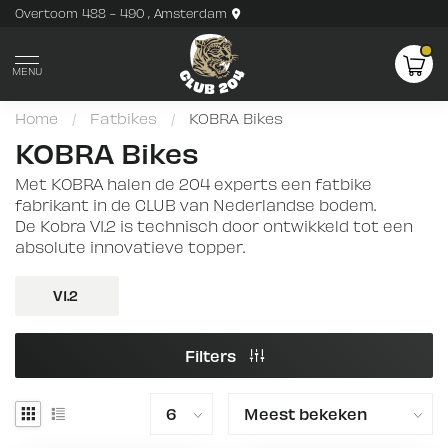
Overtoom 488 - 490 , Amsterdam
MENU
Home
/
Fatbikes
/
KOBRA Bikes
KOBRA Bikes
Met KOBRA halen de 204 experts een fatbike
fabrikant in de CLUB van Nederlandse bodem.
De Kobra V1.2 is technisch door ontwikkeld tot een
absolute innovatieve topper.
V1.2
Filters