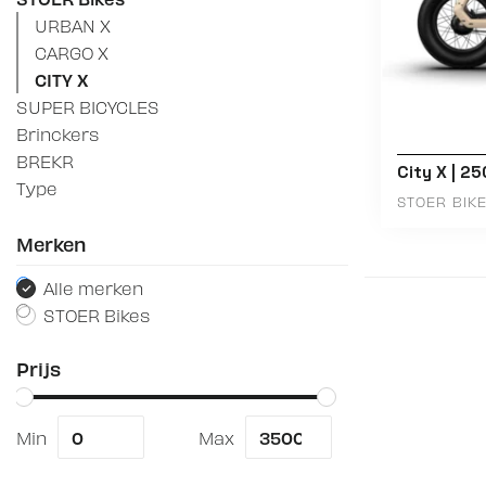
URBAN X
CARGO X
CITY X
SUPER BICYCLES
Brinckers
BREKR
City X | 25
Type
STOER BIK
Merken
Alle merken
STOER Bikes
Prijs
Min
Max