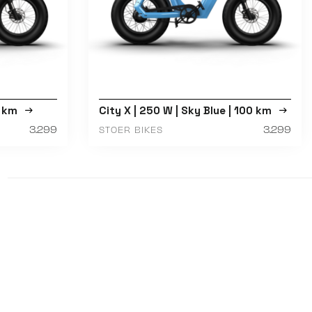
0 km
City X | 250 W | Sky Blue | 100 km
3.299
3.299
STOER BIKES