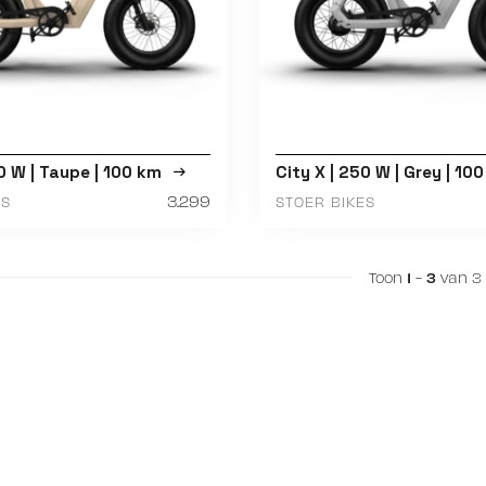
0 W | Taupe | 100 km
City X | 250 W | Grey | 10
3.299
ES
STOER BIKES
Toon
1
-
3
van 3