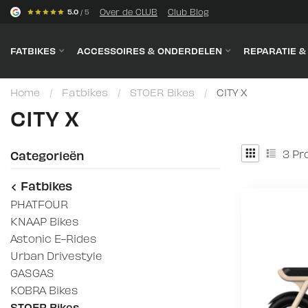
s
Over de CLUB
Club Blog
5.0
/ 5
FATBIKES
ACCESSOIRES & ONDERDELEN
REPARATIE 
Home
/
Fatbikes
/
STOER Bikes
/
CITY X
CITY X
3
Pr
Categorieën
Fatbikes
PHATFOUR
KNAAP Bikes
Astonic E-Rides
Urban Drivestyle
GASGAS
KOBRA Bikes
STOER Bikes