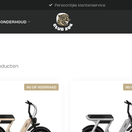
Persoonlijke klantenservice
& ONDERHOUD
oducten
NU OP VOORRAAD
NU 