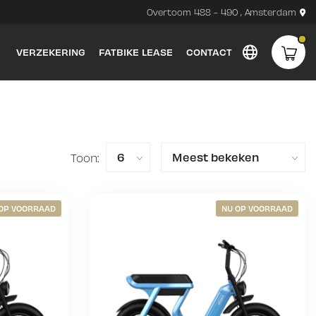
Overtoom 488 - 490 , Amsterdam
VERZEKERING
FATBIKE LEASE
CONTACT
Toon:
OP VOORRAAD
NU OP VOORRAAD