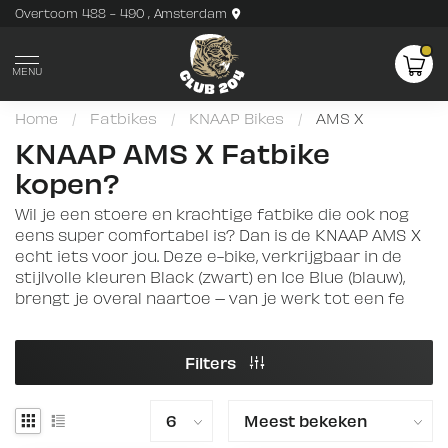
Overtoom 488 - 490 , Amsterdam
MENU
Home
/
Fatbikes
/
KNAAP Bikes
/
AMS X
KNAAP AMS X Fatbike
kopen?
Wil je een stoere en krachtige fatbike die ook nog
eens super comfortabel is? Dan is de KNAAP AMS X
echt iets voor jou. Deze e-bike, verkrijgbaar in de
stijlvolle kleuren Black (zwart) en Ice Blue (blauw),
brengt je overal naartoe – van je werk tot een fe
Filters