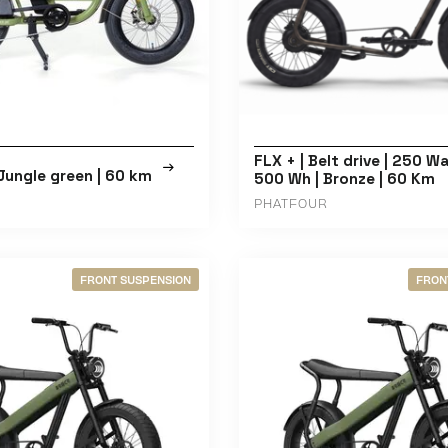
FLX + | Belt drive | 250 Wa
 Jungle green | 60 km
500 Wh | Bronze | 60 Km
PHATFOUR
FRONT SUSPENSION
FRON