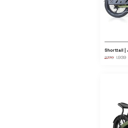
Shorttail |
1.939
2.770