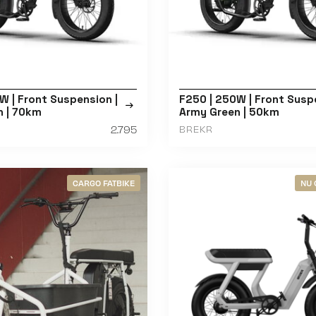
W | Front Suspension |
F250 | 250W | Front Susp
n | 70km
Army Green | 50km
2.795
BREKR
CARGO FATBIKE
NU 