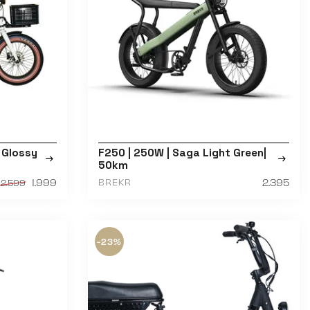
| Glossy
F250 | 250W | Saga Light Green|
50km
1.999
2.395
BREKR
2.599
-23%