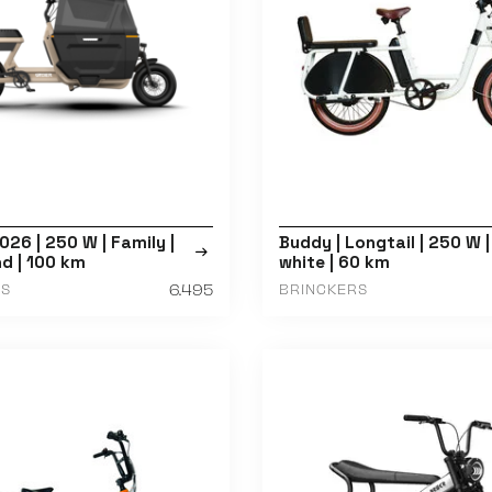
26 | 250 W | Family |
Buddy | Longtail | 250 W 
d | 100 km
white | 60 km
6.495
ES
BRINCKERS