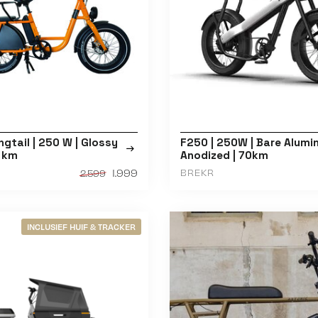
ngtail | 250 W | Glossy
F250 | 250W | Bare Alumi
0 km
Anodized | 70km
1.999
BREKR
2.599
INCLUSIEF HUIF & TRACKER