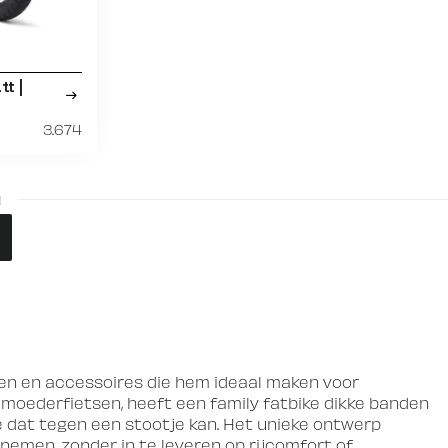
tt |
3.674
1
kken en accessoires die hem ideaal maken voor
e moederfietsen, heeft een family fatbike dikke banden
e dat tegen een stootje kan. Het unieke ontwerp
emen, zonder in te leveren op rijcomfort of