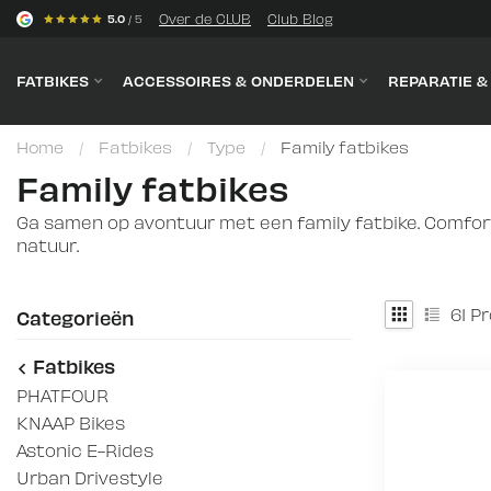
s
Over de CLUB
Club Blog
5.0
/ 5
FATBIKES
ACCESSOIRES & ONDERDELEN
REPARATIE 
Home
/
Fatbikes
/
Type
/
Family fatbikes
Family fatbikes
Ga samen op avontuur met een family fatbike. Comforta
natuur.
61
Pr
Categorieën
Fatbikes
PHATFOUR
KNAAP Bikes
Astonic E-Rides
Urban Drivestyle