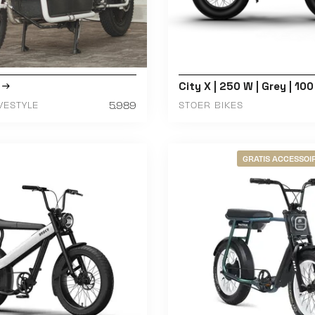
City X | 250 W | Grey | 10
5.989
VESTYLE
STOER BIKES
GRATIS ACCESSOIR