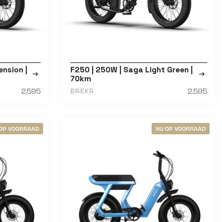
ension |
F250 | 250W | Saga Light Green |
70km
2.595
2.595
BREKR
OP VOORRAAD
NU OP VOORRAAD