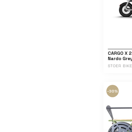
CARGO X 20
Nardo Grey
STOER BIK
-30%