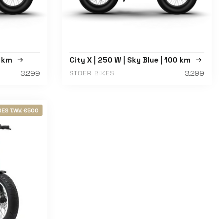
0 km
City X | 250 W | Sky Blue | 100 km
3.299
3.299
STOER BIKES
ES T.W.V. €500