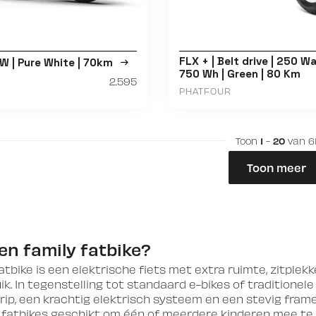
FLX + | Belt drive | 250 Wa
W | Pure White | 70km
750 Wh | Green | 80 Km
2.595
PHATFOUR
Toon
1
-
20
van 6
Toon meer
en family fatbike?
atbike is een elektrische fiets met extra ruimte, zitple
k. In tegenstelling tot standaard e-bikes of traditionel
grip, een krachtig elektrisch systeem en een stevig fram
e
fatbikes
geschikt om één of meerdere kinderen mee te n