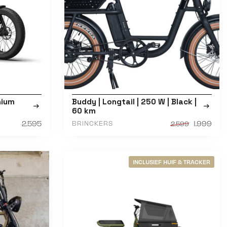
nium
Buddy | Longtail | 250 W | Black |
60 km
2.595
1.999
BRINCKERS
2.599
INCLUSIEF HUIF & TRACKER