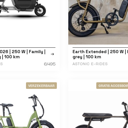
26 | 250 W | Family |
Earth Extended | 250 W |
 | 100 km
grey | 100 km
6.495
ES
ASTONIC E-RIDES
VERZEKERBAAR
GRATIS ACCESSOIR