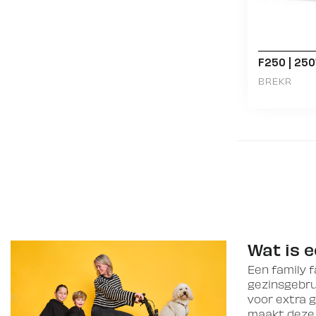
F250 | 250
BREKR
Wat is e
Een family f
gezinsgebrui
voor extra 
maakt dez