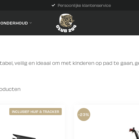
Persoonlijke klantenservice
& ONDERHOUD
bel, veilig en ideaal om met kinderen op pad te gaan, g
oducten
INCLUSIEF HUIF & TRACKER
-23%