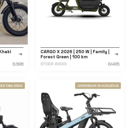
 Khaki
CARGO X 2026 | 250 W | Family |
Forest Green | 100 km
3.398
6.495
STOER BIKES
ES T.W.V. €500
LEVERBAAR IN AUGUSTUS