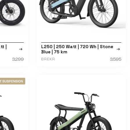
tt |
L250 | 250 Watt | 720 Wh | Stone
Blue | 75 km
3.299
3.595
BREKR
T SUSPENSION