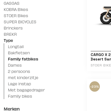
GASGAS
KOBRA Bikes
STOER Bikes
SUPER BICYCLES
Brinckers
BREKR
Type
Longtail
Bakfietsen
CARGO X 20
Family fatbikes
Desert San
Dames
STOER BIK
2 persoons
met kinderzitje
Lage instap
-23%
Met bagagedrager
Family bikes
Merken