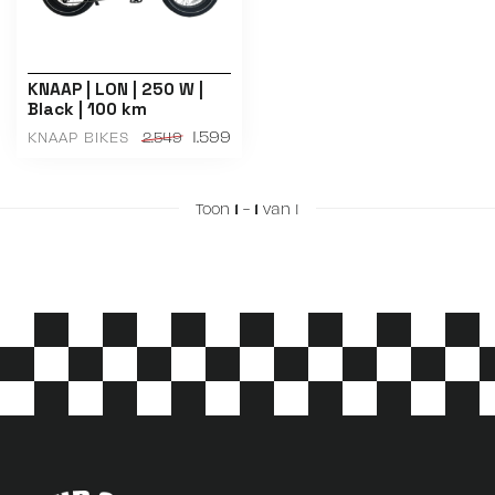
KNAAP | LON | 250 W |
Black | 100 km
1.599
KNAAP BIKES
2.549
Toon
1
-
1
van 1