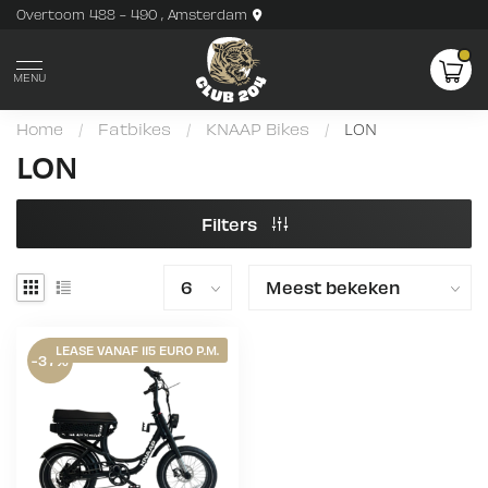
Overtoom 488 - 490 , Amsterdam
MENU
Home
/
Fatbikes
/
KNAAP Bikes
/
LON
LON
Filters
LEASE VANAF 115 EURO P.M.
-37%