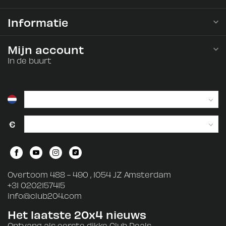
Informatie
Mijn account
In de buurt
€
Overtoom 488 - 490 , 1054 JZ Amsterdam
+31 0202157415
info@club204.com
Het laatste 20x4 nieuws
Ontvang als eerste dikke Club Deals