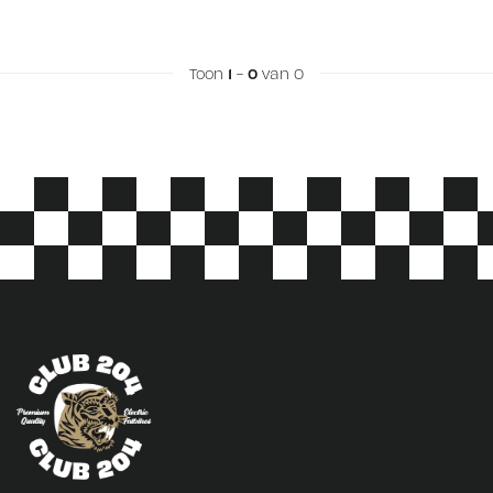
Toon
1
-
0
van 0