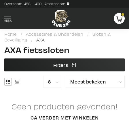
Overtoom 488 - 490 , Amsterdam
MENU
Home
/
Accessoires & Onderdelen
/
Sloten &
Beveiliging
/
AXA
AXA fietssloten
Filters
Geen producten gevonden!
GA VERDER MET WINKELEN