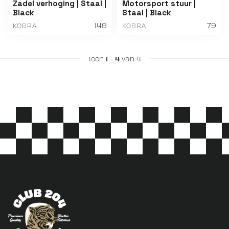
Zadel verhoging | Staal |
Motorsport stuur |
Black
Staal | Black
149
79
KOBRA
KOBRA
Toon
1
-
4
van 4