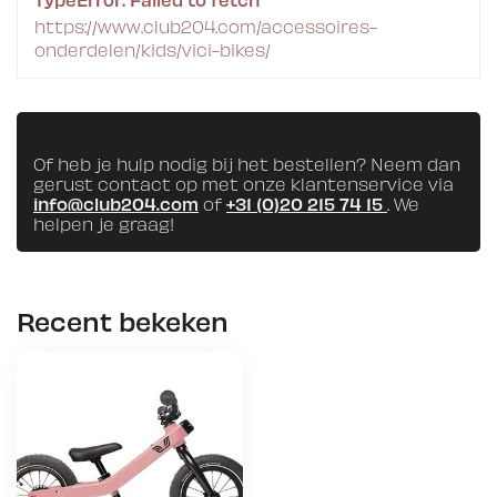
https://www.club204.com/accessoires-
onderdelen/kids/vici-bikes/
Heb je vragen over dit product?
Of heb je hulp nodig bij het bestellen? Neem dan
gerust contact op met onze klantenservice via
info@club204.com
of
+31 (0)20 215 74 15
. We
helpen je graag!
Recent bekeken