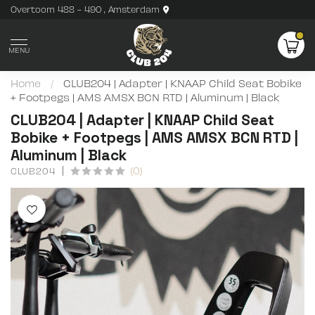
Overtoom 488 - 490 , Amsterdam
MENU
Home
/
CLUB204 | Adapter | KNAAP Child Seat Bobike
+ Footpegs | AMS AMSX BCN RTD | Aluminum | Black
CLUB204 | Adapter | KNAAP Child Seat
Bobike + Footpegs | AMS AMSX BCN RTD |
Aluminum | Black
(0)
CLUB204