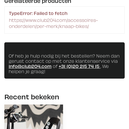
Gerelateerde producten
TypeError: Failed to fetch
https://www.club204.com/accessoires-
onderdelen/per-merk/knaap-bikes/
Heb je vragen over dit product?
Of heb je hulp nodig bij het bestellen? Neem dan
gerust contact op met onze klantenservice via
info@club204.com
of
+31 (0)20 215 74 15
. We
helpen je graag!
Recent bekeken