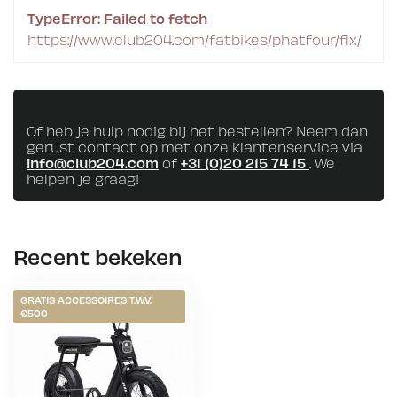
TypeError: Failed to fetch
https://www.club204.com/fatbikes/phatfour/flx/
Heb je vragen over dit product?
Of heb je hulp nodig bij het bestellen? Neem dan
gerust contact op met onze klantenservice via
info@club204.com
of
+31 (0)20 215 74 15
. We
helpen je graag!
Recent bekeken
GRATIS ACCESSOIRES T.W.V.
€500