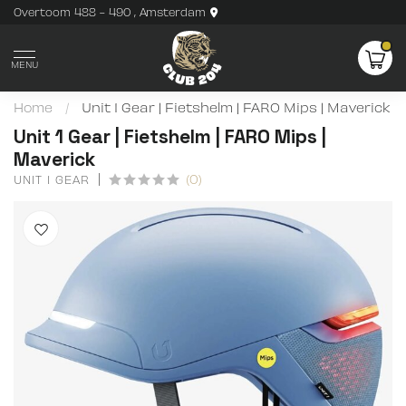
Overtoom 488 - 490 , Amsterdam
MENU
Home
/
Unit 1 Gear | Fietshelm | FARO Mips | Maverick
Unit 1 Gear | Fietshelm | FARO Mips |
Maverick
(0)
UNIT 1 GEAR