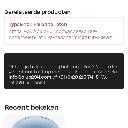
Gerelateerde producten
TypeError: Failed to fetch
https://www.club204.com/accessoires-
onderdelen/fatbike-bescherming/unit-1-gear/
Heb je vragen over dit product?
Of heb je hulp nodig bij het bestellen? Neem dan
gerust contact op met onze klantenservice via
info@club204.com
of
+31 (0)20 215 74 15
. We
helpen je graag!
Recent bekeken