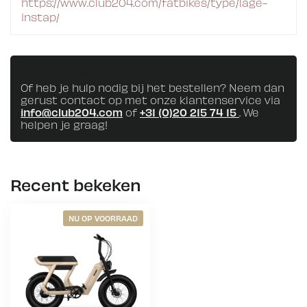
https://www.club204.com/fatbikes/type/lage-
instap/
Heb je vragen over dit product?
Of heb je hulp nodig bij het bestellen? Neem dan
gerust contact op met onze klantenservice via
info@club204.com
of
+31 (0)20 215 74 15
. We
helpen je graag!
Recent bekeken
NU OP VOORRAAD