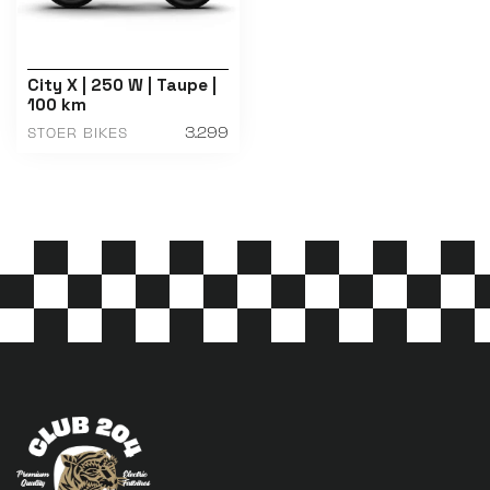
City X | 250 W | Taupe |
100 km
3.299
STOER BIKES