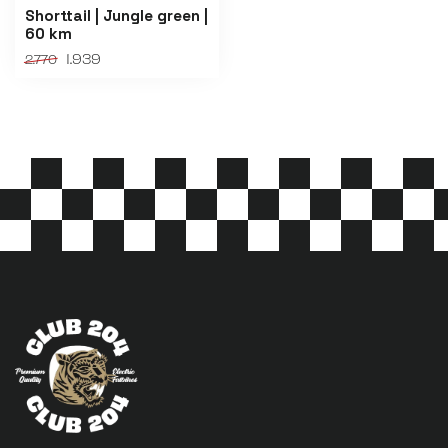
Shorttail | Jungle green |
60 km
1.939
2.770