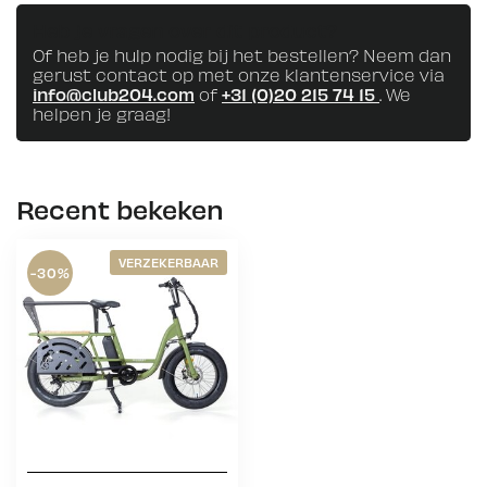
Heb je vragen over dit product?
Of heb je hulp nodig bij het bestellen? Neem dan
gerust contact op met onze klantenservice via
info@club204.com
of
+31 (0)20 215 74 15
. We
helpen je graag!
Recent bekeken
VERZEKERBAAR
-30%