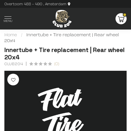
Overtoom 488 - 490 , Amsterdam
MENU
Home
/
Innertube + Tire replacement | Rear wheel
20x4
Innertube + Tire replacement | Rear wheel
20x4
(0)
CLUB204