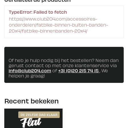
TypeError: Failed to fetch
https://www.club204.com/accessoires-
onderdelen/fatbike-binnen-buiten-banden-
20x4/fatbike-binnenbanden-20x4/
Heb je vragen over dit product?
Of heb je hulp nodig bij het bestellen? Neem dan
gerust contact op met onze klantenservice via
info@club204.com
of
+31 (0)20 215 74 15
. We
helpen je graag!
Recent bekeken
DE ZELFDE DAG KLAAR