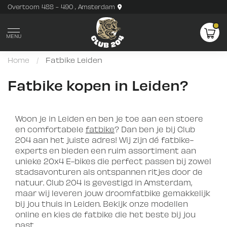
Overtoom 488 - 490 , Amsterdam
MENU
Home
/
Fatbike Leiden
Fatbike kopen in Leiden?
Woon je in Leiden en ben je toe aan een stoere
en comfortabele
fatbike
? Dan ben je bij Club
204 aan het juiste adres! Wij zijn dé fatbike-
experts en bieden een ruim assortiment aan
unieke 20x4 E-bikes die perfect passen bij zowel
stadsavonturen als ontspannen ritjes door de
natuur. Club 204 is gevestigd in Amsterdam,
maar wij leveren jouw droomfatbike gemakkelijk
bij jou thuis in Leiden. Bekijk onze modellen
online en kies de fatbike die het beste bij jou
past.