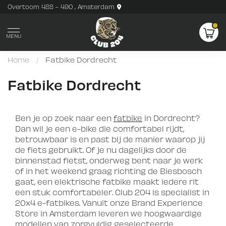
Overtoom 488 - 490 , Amsterdam
MENU
Home
/
Fatbike Dordrecht
Fatbike Dordrecht
Ben je op zoek naar een
fatbike
in Dordrecht?
Dan wil je een e-bike die comfortabel rijdt,
betrouwbaar is en past bij de manier waarop jij
de fiets gebruikt. Of je nu dagelijks door de
binnenstad fietst, onderweg bent naar je werk
of in het weekend graag richting de Biesbosch
gaat, een elektrische fatbike maakt iedere rit
een stuk comfortabeler. Club 204 is specialist in
20x4 e-fatbikes. Vanuit onze Brand Experience
Store in Amsterdam leveren we hoogwaardige
modellen van zorgvuldig geselecteerde