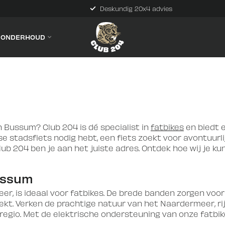
Persoonlijke klantenservice
& ONDERHOUD
in Bussum? Club 204 is dé specialist in
fatbikes
en biedt 
se stadsfiets nodig hebt, een fiets zoekt voor avontuur
ij Club 204 ben je aan het juiste adres. Ontdek hoe wij j
Bussum
, is ideaal voor fatbikes. De brede banden zorgen voor
n trekt. Verken de prachtige natuur van het Naardermeer, 
egio. Met de elektrische ondersteuning van onze fatbike