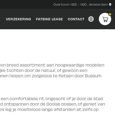
Overtoom 488 - 490 , Amsterdam
VERZEKERING
FATBIKE LEASE
CONTACT
een breed assortiment aan hoogwaardige modellen
lijke tochten door de natuur, of gewoon een
e kunnen helpen om zorgeloos te fietsen door Bussum
 een comfortabele rit, ongeacht of je door de stad
rijd ontspannen door de Gooise bossen, of geniet van
s leg je moeiteloos lange afstanden af, zelfs op