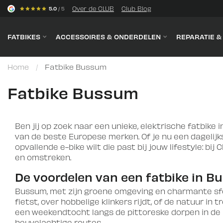
s
Over de CLUB
Club Blog
5.0
/ 5
FATBIKES
ACCESSOIRES & ONDERDELEN
REPARATIE 
Home
/
Fatbike Bussum
Fatbike Bussum
Ben jij op zoek naar een unieke, elektrische fatbike 
van de beste Europese merken. Of je nu een dagelijk
opvallende e-bike wilt die past bij jouw lifestyle: b
en omstreken.
De voordelen van een fatbike in 
Bussum, met zijn groene omgeving en charmante sfeer
fietst, over hobbelige klinkers rijdt, of de natuur i
een weekendtocht langs de pittoreske dorpen in de r
heuvelachtige routes.