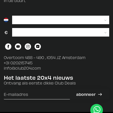
In de buurt
€
Overtoom 488 - 490 , 1054 JZ Amsterdam
+31 0202157415
info@club204.com
Het laatste 20x4 nieuws
Ontvang als eerste dikke Club Deals
abonneer