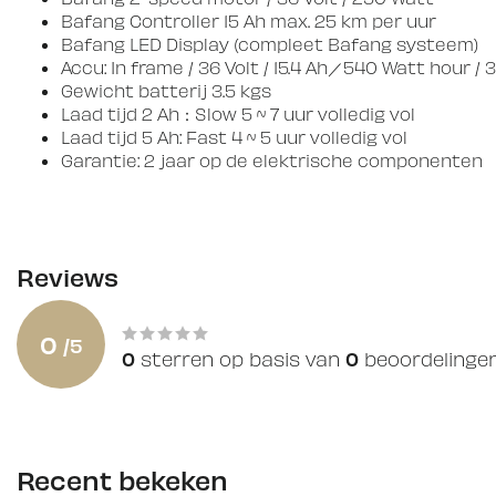
Bafang Controller 15 Ah max. 25 km per uur
Bafang LED Display (compleet Bafang systeem)
Accu: In frame / 36 Volt / 15.4 Ah／540 Watt hour /
Gewicht batterij 3.5 kgs
Laad tijd 2 Ah：Slow 5 ~ 7 uur volledig vol
Laad tijd 5 Ah: Fast 4 ~ 5 uur volledig vol
Garantie: 2 jaar op de elektrische componenten
Reviews
0
/
5
0
0
sterren op basis van
beoordelinge
Recent bekeken