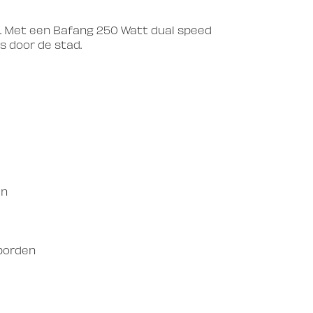
. Met een Bafang 250 Watt dual speed
os door de stad.
en
tborden