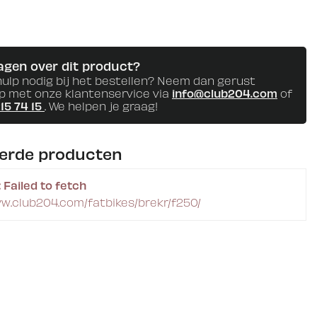
agen over dit product?
hulp nodig bij het bestellen? Neem dan gerust
p met onze klantenservice via
info@club204.com
of
215 74 15
. We helpen je graag!
eerde producten
 Failed to fetch
ww.club204.com/fatbikes/brekr/f250/