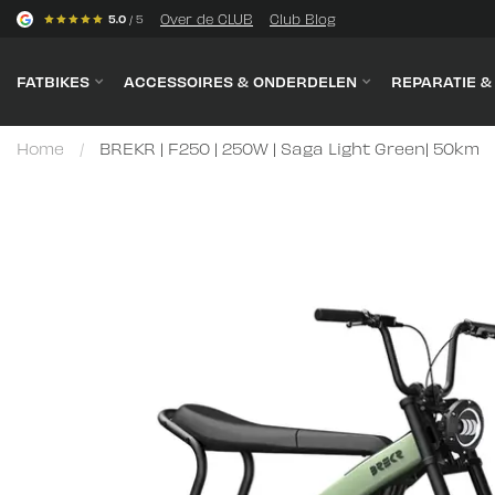
s
Over de CLUB
Club Blog
5.0
/ 5
FATBIKES
ACCESSOIRES & ONDERDELEN
REPARATIE 
Home
/
BREKR | F250 | 250W | Saga Light Green| 50km