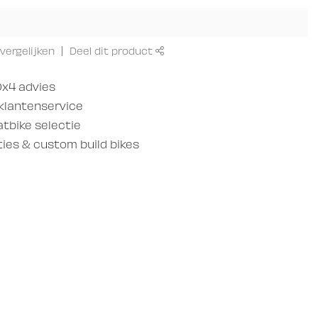
vergelijken
Deel dit product
x4 advies
 klantenservice
atbike selectie
es & custom build bikes