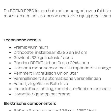
De BREKR F250 is een hub motor aangedreven fatbike
motor en een cates carbon belt drive rijd jij moeitelo
Technische details:
Frame: Aluminium
Zithoogte: instelbaar 80, 85 en 90 cm
Gewicht: 33 kgs inclusief accu
Banden: BREKR Urban Cross 22x4 inch
Sensor: Kracht sensor met 3 trapondersteuning
Remmen: Hydraulisch Union Star
Versnellingen: 2 automatische versnellingen
Aandrijving: Gates Beltdrive
Inclusief: verlichting, remlicht, reflectors en spa
Garantie: 5 jaar op het frame
Elektrische componenten:
Bafang 2-speed motor / 36 Volt / 250 Watt