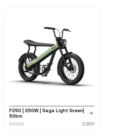
F250 | 250W | Saga Light Green|
50km
2.395
BREKR