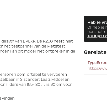
Heb je vr
Of heb je 
contact o
+31 (0)20 
ke design van BREKR. De F250 heeft niet
or het testpannel van de Fietstest
Gerelat
nden kan dit model niet ontbreken in de
TypeError:
https://w
personen comfortabel te vervoeren.
stelbaar in 3 standen: Laag, Middel en
or rijders van 165-180 / L is 90 cm voor
g vinden