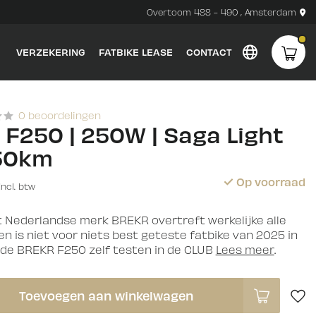
Overtoom 488 - 490 , Amsterdam
VERZEKERING
FATBIKE LEASE
CONTACT
0 beoordelingen
 F250 | 250W | Saga Light
 50km
Op voorraad
Incl. btw
 Nederlandse merk BREKR overtreft werkelijke alle
n is niet voor niets best geteste fatbike van 2025 in
de BREKR F250 zelf testen in de CLUB
Lees meer
.
Toevoegen aan winkelwagen