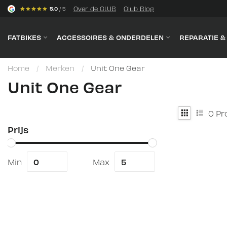
s
Over de CLUB
Club Blog
5.0
/ 5
FATBIKES
ACCESSOIRES & ONDERDELEN
REPARATIE 
Home
/
Merken
/
Unit One Gear
Unit One Gear
0
Pr
Prijs
Min
Max