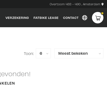
Overtoom 488 - 490 , Amsterdam
VERZEKERING
FATBIKE LEASE
CONTACT
Toon:
gevonden!
NKELEN