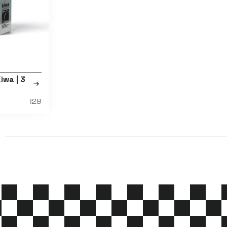
iwa | 3
129