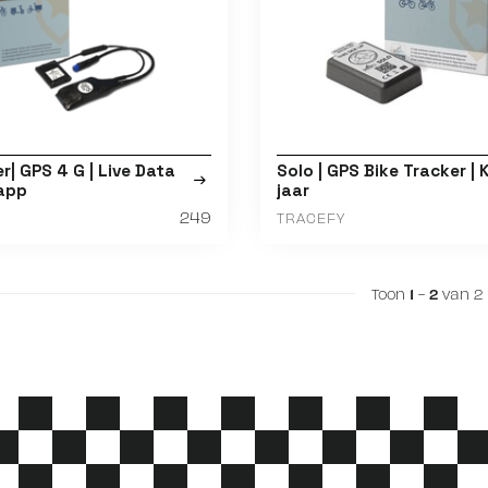
r| GPS 4 G | Live Data
Solo | GPS Bike Tracker | K
 app
jaar
249
TRACEFY
Toon
1
-
2
van 2