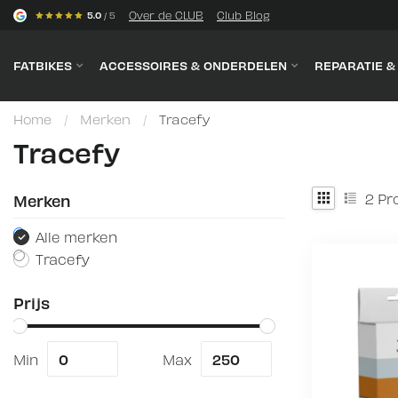
s
Over de CLUB
Club Blog
5.0
/ 5
FATBIKES
ACCESSOIRES & ONDERDELEN
REPARATIE 
Home
/
Merken
/
Tracefy
Tracefy
2
Pr
Merken
Alle merken
Tracefy
Prijs
Min
Max