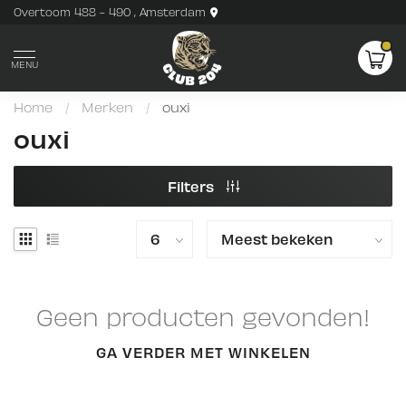
Overtoom 488 - 490 , Amsterdam
MENU
Home
/
Merken
/
ouxi
ouxi
Filters
Geen producten gevonden!
GA VERDER MET WINKELEN