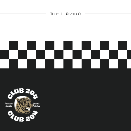
Toon
1
-
0
van 0