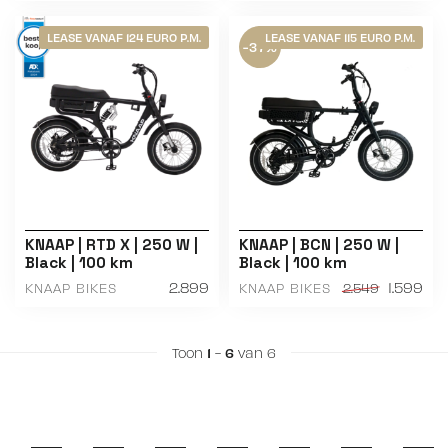
LEASE VANAF 124 EURO P.M.
LEASE VANAF 115 EURO P.M.
-37%
KNAAP | RTD X | 250 W |
KNAAP | BCN | 250 W |
Black | 100 km
Black | 100 km
2.899
1.599
KNAAP BIKES
KNAAP BIKES
2.549
Toon
1
-
6
van 6