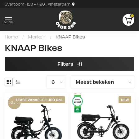
Overtoom 488 - 490 , Amsterdam
MENU
Home
/
Merken
/
KNAAP Bikes
KNAAP Bikes
Filters
LEASE VANAF 115 EURO P.M.
NEW
-37%