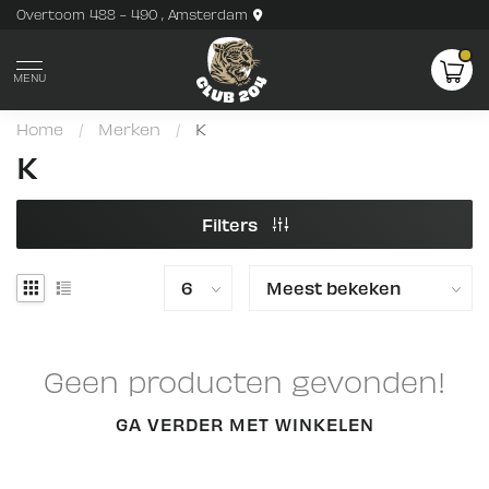
Overtoom 488 - 490 , Amsterdam
MENU
Home
/
Merken
/
K
K
Filters
Geen producten gevonden!
GA VERDER MET WINKELEN