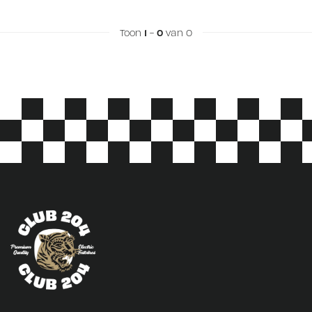
Toon
1
-
0
van 0