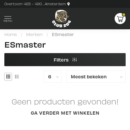
Overtoom 488 - 490 , Amsterdam
MENU
Home
/
Merken
/
ESmaster
ESmaster
Filters
Geen producten gevonden!
GA VERDER MET WINKELEN