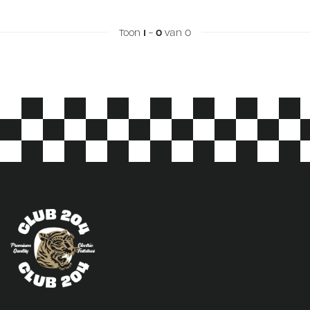
Toon
1
-
0
van 0